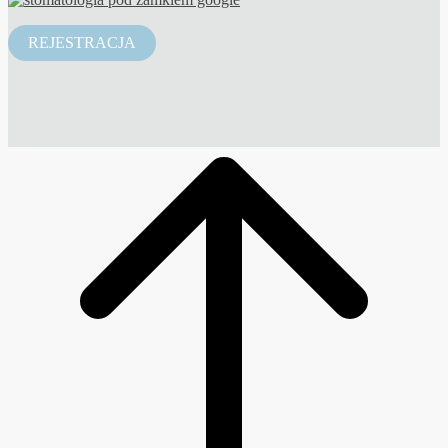
REJESTRACJA
Scroll
to
top